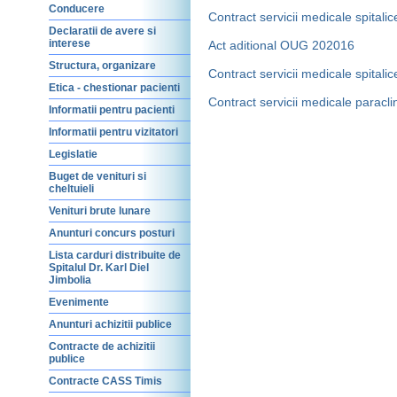
Conducere
Contract servicii medicale spitalic
Declaratii de avere si
interese
Act aditional OUG 202016
Structura, organizare
Contract servicii medicale spitalic
Etica - chestionar pacienti
Contract servicii medicale paracl
Informatii pentru pacienti
Informatii pentru vizitatori
Legislatie
Buget de venituri si
cheltuieli
Venituri brute lunare
Anunturi concurs posturi
Lista carduri distribuite de
Spitalul Dr. Karl Diel
Jimbolia
Evenimente
Anunturi achizitii publice
Contracte de achizitii
publice
Contracte CASS Timis